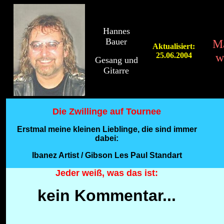
Hannes
Bauer
Ma
Aktualisiert:
25.06.2004
w
Gesang und
Gitarre
Die Zwillinge auf Tournee
Erstmal meine kleinen Lieblinge, die sind immer
dabei:
Ibanez Artist / Gibson Les Paul Standart
Jeder weiß, was das ist:
kein Kommentar...